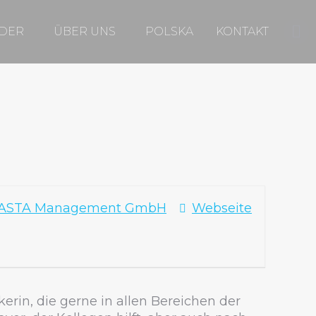
DER
ÜBER UNS
POLSKA
KONTAKT
Fa
pa
op
in
ne
wi
ASTA Management GmbH
Webseite
rin, die gerne in allen Bereichen der