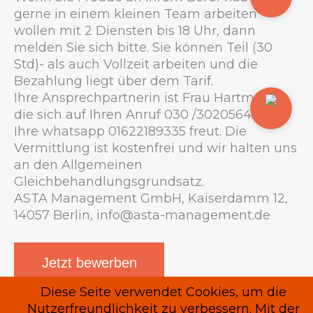
gerne in einem kleinen Team arbeiten
wollen mit 2 Diensten bis 18 Uhr, dann
melden Sie sich bitte. Sie können Teil (30
Std)- als auch Vollzeit arbeiten und die
Bezahlung liegt über dem Tarif.
Ihre Ansprechpartnerin ist Frau Hartmann,
die sich auf Ihren Anruf 030 /30205645 oder
Ihre whatsapp 01622189335 freut. Die
Vermittlung ist kostenfrei und wir halten uns
an den Allgemeinen
Gleichbehandlungsgrundsatz.
ASTA Management GmbH, Kaiserdamm 12,
14057 Berlin, info@asta-management.de
Diese Seite verwendet Cookies, um die
Einem Freund empfehlen
Nutzerfreundlichkeit zu verbessern. Mit der