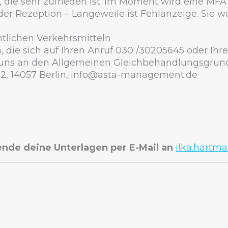
t, die sehr zufrieden ist. Im Moment wird eine MFA
der Rezeption – Langeweile ist Fehlanzeige. Sie w
entlichen Verkehrsmitteln
, die sich auf Ihren Anruf 030 /30205645 oder Ihr
en uns an den Allgemeinen Gleichbehandlungsgrund
 14057 Berlin, info@asta-management.de
ende deine Unterlagen per E-Mail an
ilka.hart