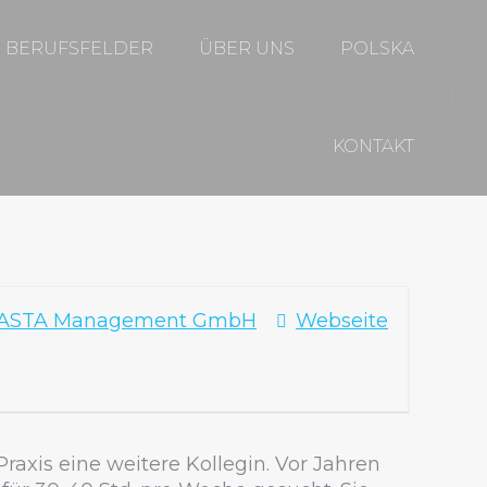
BERUFSFELDER
ÜBER UNS
POLSKA
Fa
KONTAKT
pa
op
in
ne
wi
ASTA Management GmbH
Webseite
raxis eine weitere Kollegin. Vor Jahren