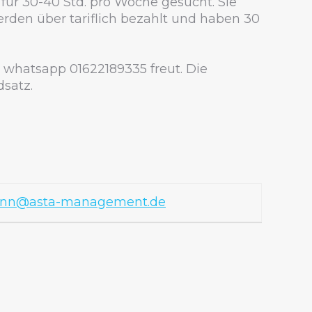
 für 30-40 Std. pro Woche gesucht. Sie
erden über tariflich bezahlt und haben 30
e whatsapp 01622189335 freut. Die
satz.
mann@asta-management.de